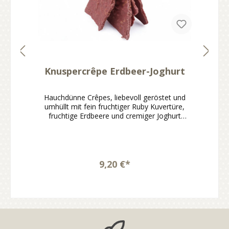
Knuspercrêpe Erdbeer-Joghurt
Hauchdünne Crêpes, liebevoll geröstet und
umhüllt mit fein fruchtiger Ruby Kuvertüre,
fruchtige Erdbeere und cremiger Joghurt
machen jeden Bissen zu einem besonderen
Genussmoment.Knuspercrêpe mit Erdbeer-
Joghurt-NoteMit fein fruchtiger Ruby
KuvertüreFruchtig, cremig und angenehm
leicht im CharakterHandgemacht und sofort
9,20 €*
genussbereitIdeal zum Naschen, Teilen oder
VerschenkenDer Knuspercrêpe Erdbeer-
Joghurt verbindet hauchdünn gebackene und
geröstete Crêpes mit einer fein fruchtigen
Ruby Kuvertüre nach hauseigener Rezeptur.
Die Kombination aus Erdbeere und cremigem
Joghurt sorgt für einen leichten, charmanten